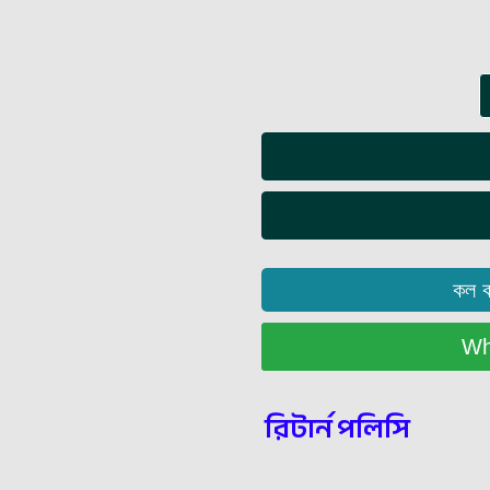
কল 
Wha
রিটার্ন পলিসি