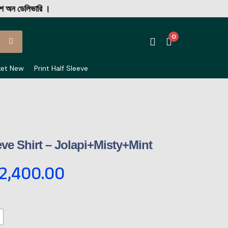
েলিভারি ।
0
ket New
Print Half Sleeve
eve Shirt – Jolapi+Misty+Mint
2,400.00