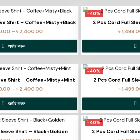
-40%
eve Shirt – Coffee+Misty+Black
2 Pcs Cord Full Sle
0.00
–
৳
2,400.00
৳
1,499.
অর্ডার করুন
-40%
eeve Shirt – Coffee+Misty+Mint
2 Pcs Cord Full Sl
0.00
–
৳
2,400.00
৳
1,499.
অর্ডার করুন
-40%
Sleeve Shirt – Black+Golden
2 Pcs Cord Full Sle