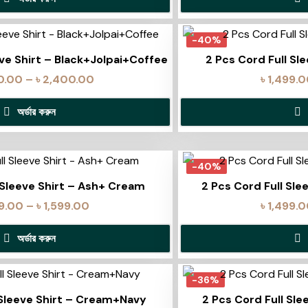
-40%
eve Shirt – Black+Jolpai+Coffee
2 Pcs Cord Full Sle
0.00
–
৳
2,400.00
৳
1,499.
অর্ডার করুন
-40%
 Sleeve Shirt – Ash+ Cream
2 Pcs Cord Full Sle
99.00
–
৳
1,599.00
৳
1,499.
অর্ডার করুন
-36%
 Sleeve Shirt – Cream+Navy
2 Pcs Cord Full Sle