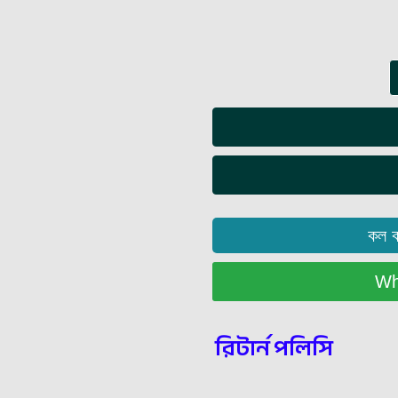
কল 
Wha
রিটার্ন পলিসি