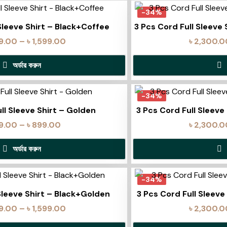
-34%
Sleeve Shirt – Black+Coffee
3 Pcs Cord Full Sleeve
99.00
–
৳
1,599.00
৳
2,300.0
অর্ডার করুন
-34%
ull Sleeve Shirt – Golden
3 Pcs Cord Full Sleev
9.00
–
৳
899.00
৳
2,300.0
অর্ডার করুন
-34%
Sleeve Shirt – Black+Golden
3 Pcs Cord Full Sleev
99.00
–
৳
1,599.00
৳
2,300.0