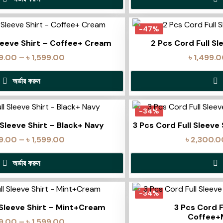
-47%
Sleeve Shirt – Coffee+ Cream
2 Pcs Cord Full Sl
99.00
–
৳
1,599.00
৳
1,499.
অর্ডার করুন
-34%
 Sleeve Shirt – Black+ Navy
3 Pcs Cord Full Sleeve
99.00
–
৳
1,599.00
৳
2,300.0
অর্ডার করুন
-34%
 Sleeve Shirt – Mint+Cream
3 Pcs Cord F
Coffee+
99.00
–
৳
1,599.00