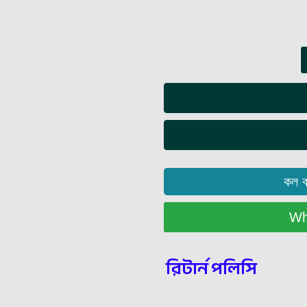
কল 
Wha
রিটার্ন পলিসি