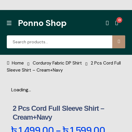
বাংলাদে
Ponno Shop
0
Rib Tshirt
Home
Corduroy Fabric DP Shirt
2 Pcs Cord Full
Sleeve Shirt – Cream+Navy
Corduroy Fabric DP Shirt
Loading...
Denim Single Pocket Coller Shirt
Denim Double Pocket New
2 Pcs Cord Full Sleeve Shirt –
Cream+Navy
Print Half Sleeve
৳
1,499.00
–
৳
1,599.00