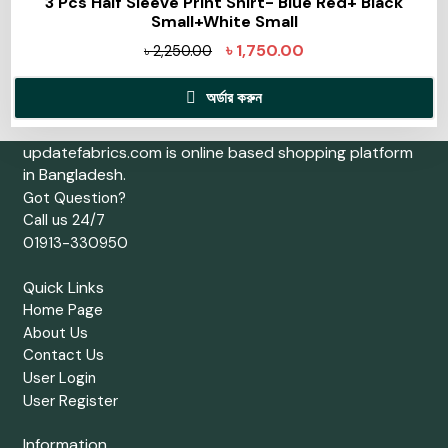
3 Pcs Half Sleeve Print Shirt- Blue Red+ Black
Small+White Small
৳
1,750.00
৳
2,250.00
অর্ডার করুন
updatefabrics.com is online based shopping platform
in Bangladesh.
Got Question?
Call us 24/7
01913-330950
Quick Links
Home Page
About Us
Contact Us
User Login
User Register
Information