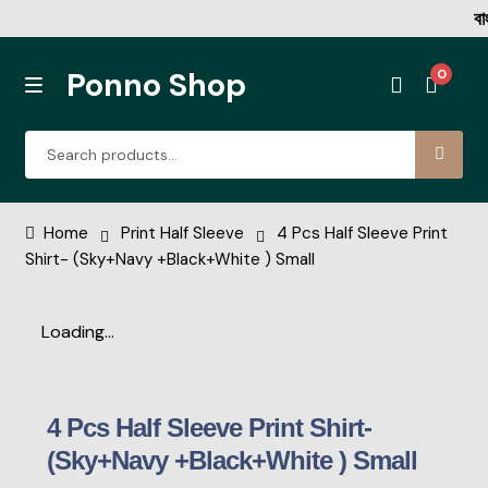
বাংলাদে
Ponno Shop
0
Rib Tshirt
Home
Print Half Sleeve
4 Pcs Half Sleeve Print
Shirt- (Sky+Navy +Black+White ) Small
Corduroy Fabric DP Shirt
Loading...
Denim Single Pocket Coller Shirt
Denim Double Pocket New
4 Pcs Half Sleeve Print Shirt-
Print Half Sleeve
(Sky+Navy +Black+White ) Small