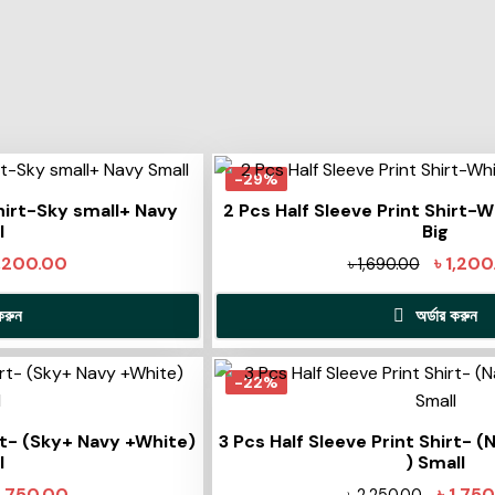
-29%
Shirt-Sky small+ Navy
2 Pcs Half Sleeve Print Shirt-W
l
Big
1,200.00
৳
1,200
৳
1,690.00
করুন
অর্ডার করুন
-22%
irt- (Sky+ Navy +White)
3 Pcs Half Sleeve Print Shirt- 
l
) Small
1,750.00
৳
1,75