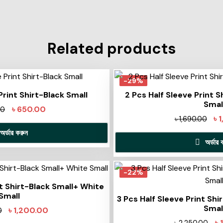
Related products
-29%
Print Shirt-Black Small
2 Pcs Half Sleeve Print 
Smal
৳
650.00
00
৳
৳
1,690.00
অর্ডার করুন
অর্ডার 
-22%
nt Shirt-Black Small+ White
Small
3 Pcs Half Sleeve Print Sh
Smal
৳
1,200.00
0
৳