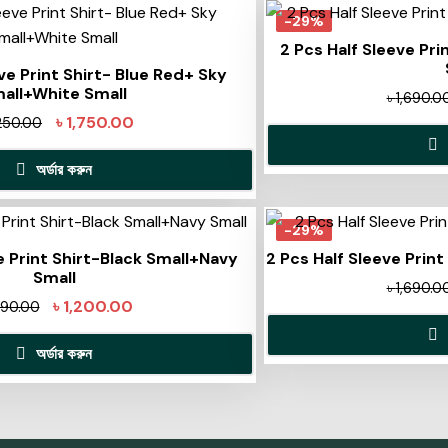
-29%
2 Pcs Half Sleeve Pri
ve Print Shirt- Blue Red+ Sky
all+White Small
৳
1,690.0
৳
1,750.00
250.00
অর্ডার করুন
-29%
e Print Shirt-Black Small+Navy
2 Pcs Half Sleeve Print
Small
৳
1,690.0
৳
1,200.00
690.00
অর্ডার করুন