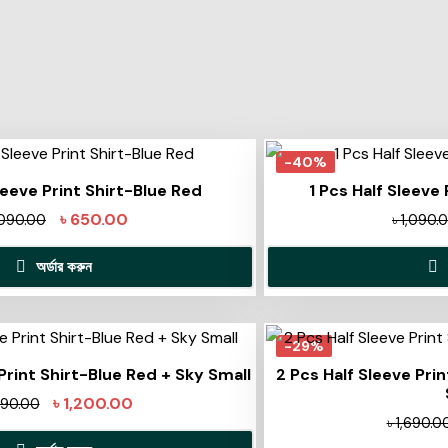
-40%
leeve Print Shirt-Blue Red
1 Pcs Half Sleeve 
৳
650.00
,090.00
৳
1,090.
অর্ডার করুন
-29%
Print Shirt-Blue Red + Sky Small
2 Pcs Half Sleeve Pri
৳
1,200.00
690.00
৳
1,690.0