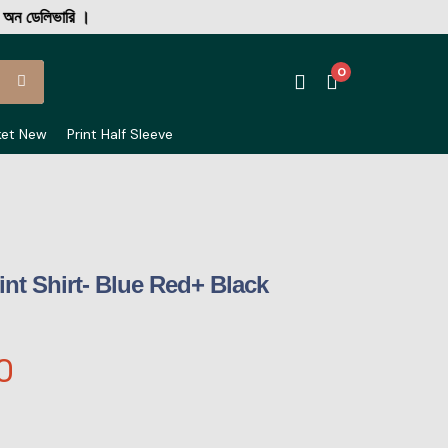
ডেলিভারি ।
0
ket New
Print Half Sleeve
int Shirt- Blue Red+ Black
0