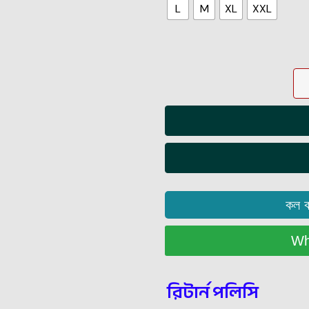
L
M
XL
XXL
কল 
Wha
রিটার্ন পলিসি