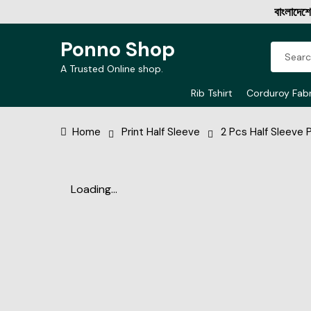
বাংলাদেশের বিশ্
Ponno Shop
A Trusted Online shop.
Rib Tshirt
Corduroy Fabr
Home
Print Half Sleeve
2 Pcs Half Sleeve P
Loading...