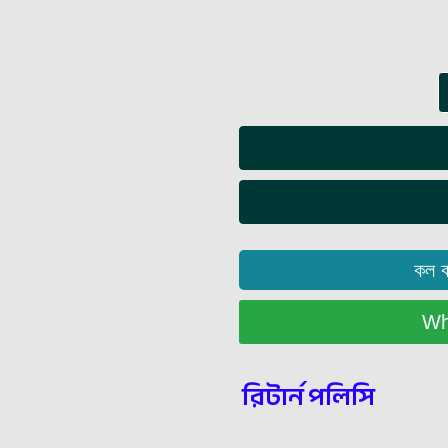
কল 
Wha
রিটার্ন পলিসি