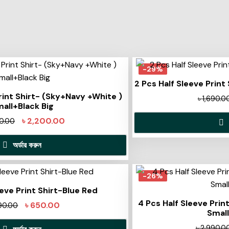
-29%
2 Pcs Half Sleeve Print
rint Shirt- (Sky+Navy +White )
৳
1,690.0
all+Black Big
৳
2,200.00
0.00
অর্ডার করুন
-26%
eeve Print Shirt-Blue Red
4 Pcs Half Sleeve Prin
৳
650.00
90.00
Smal
৳
2,990.0