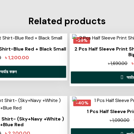
Related products
-29%
 Shirt-Blue Red + Black Small
2 Pcs Half Sleeve Print S
Bi
৳
1,200.00
0
৳
1,690.00
অর্ডার করুন
অর্ড
-40%
1 Pcs Half Sleeve Pr
t Shirt- (Sky+Navy +White )
৳
1,090.00
l+Blue Red
৳
2,200.00
0