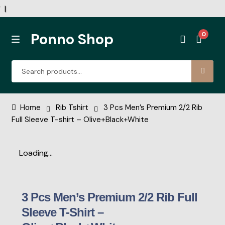
Ponno Shop
0
Rib Tshirt
Home
Rib Tshirt
3 Pcs Men’s Premium 2/2 Rib
Full Sleeve T-shirt – Olive+Black+White
Corduroy Fabric DP Shirt
Loading...
Denim Single Pocket Coller Shirt
Denim Double Pocket New
3 Pcs Men’s Premium 2/2 Rib Full
Print Half Sleeve
Sleeve T-Shirt –