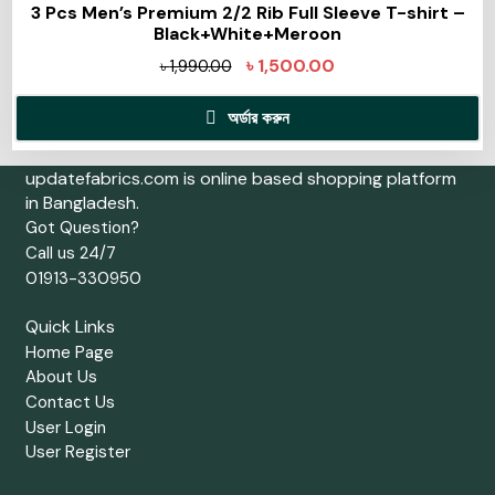
3 Pcs Men’s Premium 2/2 Rib Full Sleeve T-shirt –
Black+White+Meroon
৳
1,500.00
৳
1,990.00
অর্ডার করুন
updatefabrics.com is online based shopping platform
in Bangladesh.
Got Question?
Call us 24/7
01913-330950
Quick Links
Home Page
About Us
Contact Us
User Login
User Register