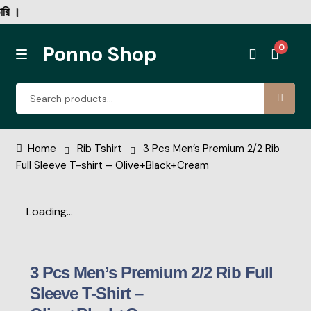
Ponno Shop
0
Rib Tshirt
Home
Rib Tshirt
3 Pcs Men’s Premium 2/2 Rib
Full Sleeve T-shirt – Olive+Black+Cream
Corduroy Fabric DP Shirt
Loading...
Denim Single Pocket Coller Shirt
Denim Double Pocket New
3 Pcs Men’s Premium 2/2 Rib Full
Print Half Sleeve
Sleeve T-Shirt –