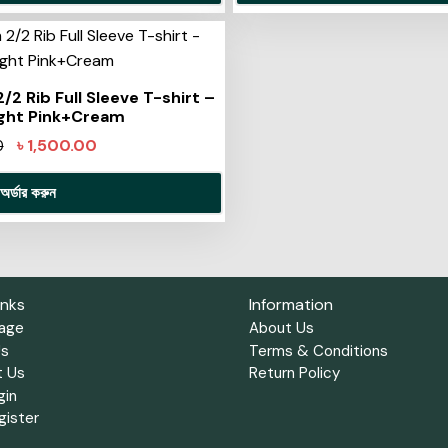
2 Rib Full Sleeve T-shirt –
ght Pink+Cream
৳
1,500.00
0
অর্ডার করুন
inks
Information
age
About Us
Us
Terms & Conditions
t Us
Return Policy
gin
gister