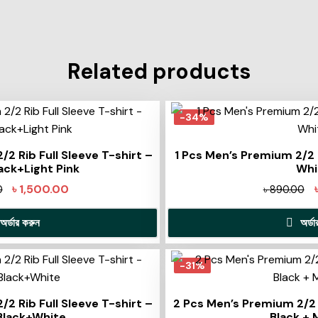
Related products
-34%
2 Rib Full Sleeve T-shirt –
1 Pcs Men’s Premium 2/2 R
ack+Light Pink
Whi
৳
1,500.00
0
৳
890.00
অর্ডার করুন
অর্ড
-31%
2 Rib Full Sleeve T-shirt –
2 Pcs Men’s Premium 2/2 R
Black+White
Black +