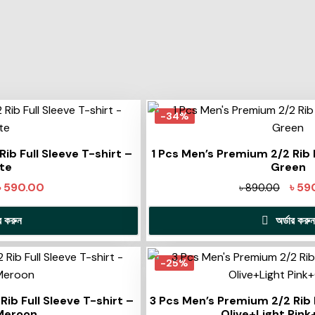
-34%
ib Full Sleeve T-shirt –
1 Pcs Men’s Premium 2/2 Rib F
te
Green
৳
590.00
৳
59
৳
890.00
ার করুন
অর্ডার করুন
-25%
ib Full Sleeve T-shirt –
3 Pcs Men’s Premium 2/2 Rib F
 Meroon
Olive+Light Pin