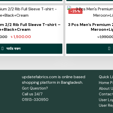
-25%
 2/2 Rib Full Sleeve T-shirt –
3 Pcs Men’s Premium 2/
ve+Black+Cream
Meroon+Li
৳
1,500.00
90.00
৳
1,990.0
অর্ডার করুন
updatefabrics.com is online based
Quick L
shopping platform in Bangladesh.
Home P
Got Question?
About 
Call us 24/7
Contac
01913-330950
User Lo
User Re