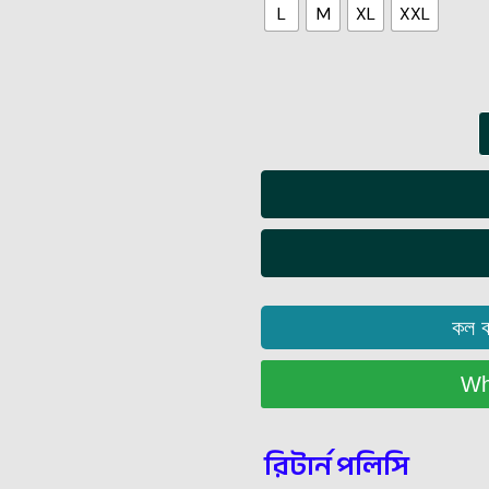
L
M
XL
XXL
কল 
Wha
রিটার্ন পলিসি