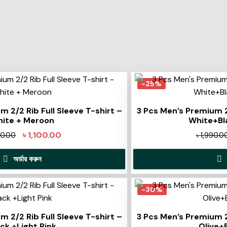
-25%
 2/2 Rib Full Sleeve T-shirt –
3 Pcs Men’s Premium 2/
ite + Meroon
White+Bl
৳
1,100.00
90.00
৳
1,990.0
অর্ডার করুন
-30%
 2/2 Rib Full Sleeve T-shirt –
3 Pcs Men’s Premium 2/
ack +Light Pink
Olive+