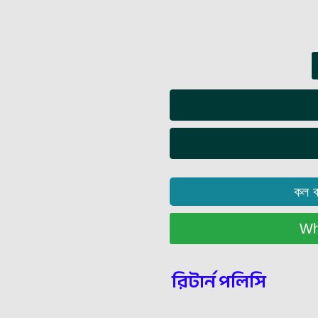
কল 
Wha
রিটার্ন পলিসি