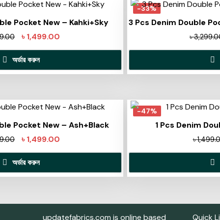
-33%
ble Pocket New – Kahki+Sky
3 Pcs Denim Double Po
৳
1,499.00
99.00
৳
3,299.0
অর্ডার করুন
-47%
ble Pocket New – Ash+Black
1 Pcs Denim Dou
৳
1,499.00
99.00
৳
1,499.
অর্ডার করুন
updatefabrics.com is online based
Quick L